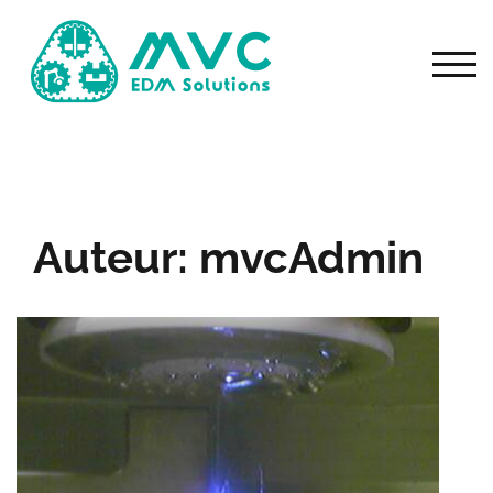
TOGG
Auteur:
mvcAdmin